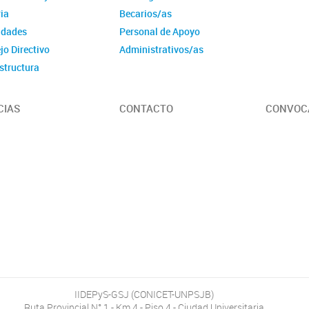
ia
Becarios/as
idades
Personal de Apoyo
jo Directivo
Administrativos/as
structura
CIAS
CONTACTO
CONVOC
IIDEPyS-GSJ (CONICET-UNPSJB)
Ruta Provincial N° 1 - Km 4 - Piso 4 - Ciudad Universitaria