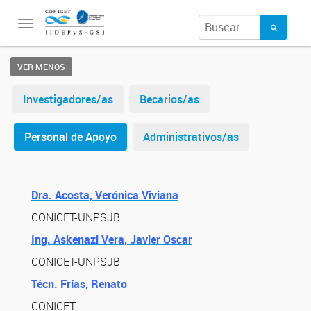
Toggle
navigation
VER MENOS
Investigadores/as
Becarios/as
Personal de Apoyo
Administrativos/as
Dra. Acosta, Verónica Viviana
CONICET-UNPSJB
Ing. Askenazi Vera, Javier Oscar
CONICET-UNPSJB
Técn. Frías, Renato
CONICET