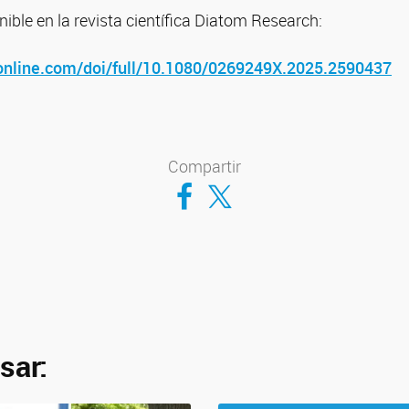
ible en la revista científica Diatom Research:
online.com/doi/full/10.1080/0269249X.2025.2590437
Compartir
Compartir en Facebook
Compartir en Twitter
sar: