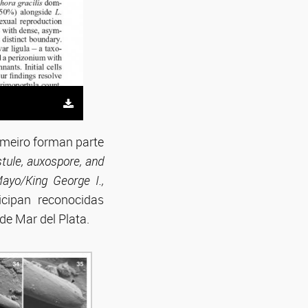
Lameiro forman parte
stule, auxospore, and
Mayo/King George I.,
icipan reconocidas
de Mar del Plata.