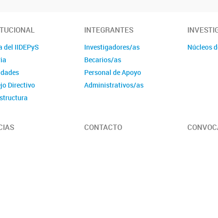
ITUCIONAL
INTEGRANTES
INVESTI
a del IIDEPyS
Investigadores/as
Núcleos d
ia
Becarios/as
idades
Personal de Apoyo
jo Directivo
Administrativos/as
structura
CIAS
CONTACTO
CONVOC