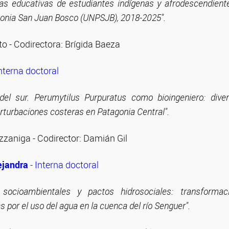
ias educativas de estudiantes indígenas y afrodescendient
gonia San Juan Bosco (UNPSJB), 2018-2025".
to - Codirectora: Brígida Baeza
nterna doctoral
n del sur. Perumytilus Purpuratus como bioingeniero: diver
rturbaciones costeras en Patagonia Central".
zzaniga - Codirector: Damián Gil
ejandra
- Interna doctoral
s socioambientales y pactos hidrosociales: transformaci
s por el uso del agua en la cuenca del río Senguer".