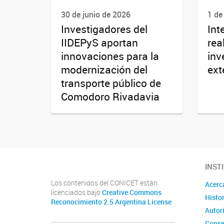
30 de junio de 2026
1 de
Investigadores del
Int
IIDEPyS aportan
rea
innovaciones para la
inv
modernización del
ext
transporte público de
Comodoro Rivadavia
INST
Los contenidos del CONICET están
Acerc
licenciados bajo
Creative Commons
Histor
Reconocimiento 2.5 Argentina License
Autor
Conse