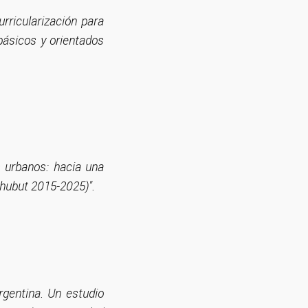
rricularización para
 básicos y orientados
s urbanos: hacia una
Chubut 2015-2025)".
rgentina. Un estudio