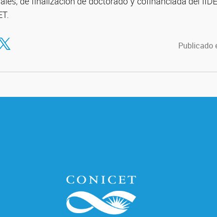
les, de finalización de doctorado y cofinanciada del IID
ET.
tir en Facebook
ompartir en Twitter
Publicado e