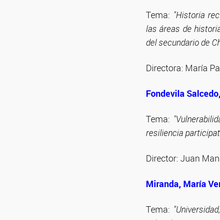
Tema:
"Historia re
las áreas de histori
del secundario de Ch
Directora: María Pa
Fondevila Sa
lcedo
Tema:
"Vulnerabili
resiliencia particip
Director: Juan Man
Miranda, María Ve
Tema:
"Universidad