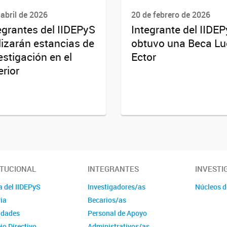
 abril de 2026
20 de febrero de 2026
egrantes del IIDEPyS
Integrante del IIDE
lizarán estancias de
obtuvo una Beca Lu
estigación en el
Ector
erior
ITUCIONAL
INTEGRANTES
INVESTI
a del IIDEPyS
Investigadores/as
Núcleos d
ia
Becarios/as
idades
Personal de Apoyo
jo Directivo
Administrativos/as